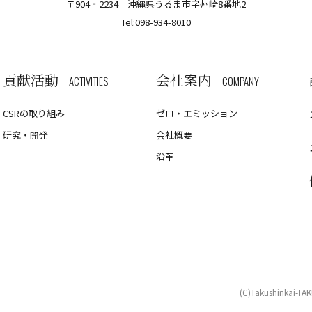
〒904‐2234 沖縄県うるま市字州崎8番地2
Tel:
098-934-8010
貢献活動
会社案内
ACTIVITIES
COMPANY
CSRの取り組み
ゼロ・エミッション
研究・開発
会社概要
沿革
(C)Takushinkai-T