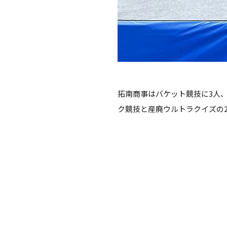
拓南商事はバケット競技に3人
ク競技と産廃ウルトラクイズの