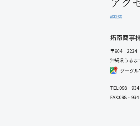
アク
ACCESS
拓南商事
〒904‐2234
沖縄県うるま
グーグル
TEL:
098‐934
FAX:098‐934