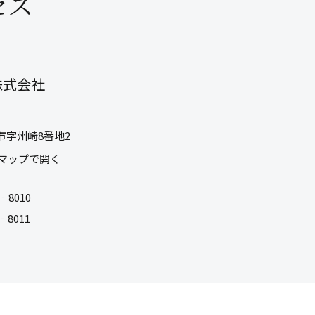
セス
株式会社
市字州崎8番地2
マップで開く
‐8010
‐8011