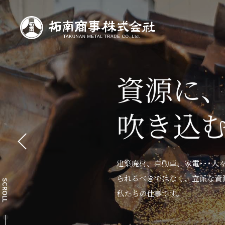
資源に
人にも
鉄で沖
吹き込
循環型
『拓鐵
建築廃材、自動車、家電･･･
資源をリサイクルすること、す
戦争で住む家すら失った人々を
られるべきではなく、立派な資
産に必要となるエネルギーを減
鉄に熱い気持ちをこめて、この
SCROLL
私たちの仕事です。
らします。
ません。