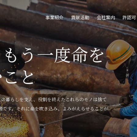
事業紹介
貢献活動
会社案内
許認可
、もう一度命を
地球にもやさしい
縄の未来をひらく
むこと
社会に寄与
興琉』の想い
人々の暮らしを支え、役割を終えたこれらのモノは捨て
なわち循環化は天然資源の効率的利用だけでなく、生
救いたい･･･地元沖縄への想いが私たちの原点です。
源です。それに命を吹き込み、よみがえらせることが
少させ、コストをおさえるとともに環境への負荷を減
島の発展に貢献していく。創業以来この姿勢は変わり